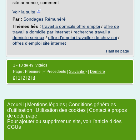
site annonce, comment...
Voir la suite
Par :
Sondages Rémunéré
Thèmes liés :
travail a domicile offre emploi
/
offre de
travail a domicile par internet
/
recherche travail a
domicile serieux
/
offre d'emploi travailler de chez soi
/
offres d'emploi site internet
Haut de page
1 - 10 de 49 Vidéos
Page : Première | < Précédente |
Suivante
> |
Dernière
0
|
1
|
2
|
3
|
4
Accueil
|
Mentions légales
|
Conditions générales
d'utilisation
|
Utilisation des cookies
|
Contact à propos
de cette page
Pour ajouter ou supprimer un site, voir l'article 4 des
CGUs