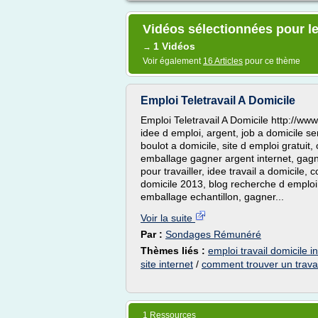
Vidéos sélectionnées pour le 
1 Vidéos
→
Voir également
16 Articles
pour ce thème
Emploi Teletravail A Domicile
Emploi Teletravail A Domicile http://www
idee d emploi, argent, job a domicile se
boulot a domicile, site d emploi gratuit, 
emballage gagner argent internet, gagn
pour travailler, idee travail a domicile,
domicile 2013, blog recherche d emploi,
emballage echantillon, gagner...
Voir la suite
Par :
Sondages Rémunéré
Thèmes liés :
emploi travail domicile i
site internet
/
comment trouver un travai
1 Ressources