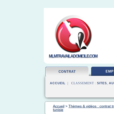
MLMTRAVAILADOMICILE.COM
EMP
CONTRAT
ACCUEIL
| CLASSEMENT :
SITES
,
AU
Accueil
>
Thèmes & vidéos : contrat tr
tunisie