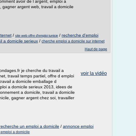
 comment avoir de l argent, emploi a
 gagner argent web, travail a domicile
nternet
/
/
recherche d'emploi
site web offre d'emploi tunisie
l a domicile serieux
/
cherche emploi a domicile sur internet
Haut de page
ndages.fr je cherche du travail a
voir la vidéo
net, travail temps partiel, offre d emploi
travail a domicile emballage d
mploi a domicile serieux 2013, idees de
itionnement a domicile, travail a domicile
icile, gagner argent chez soi, travailler
recherche un emploi a domicile
/
annonce emploi
 emploi a domicile