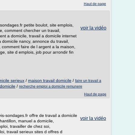
Haut de page
ondages.fr petite boulot, site emplois,
voir la vidéo
e, comment chercher un travail,
t a domicile, travail a domicile internet
 a domicile nancy, annonce du travail,
e, comment faire de l argent a la maison,
age, site d emplois, job pour arrondir fin
micile serieux
/
maison travail domicile
/
faire un travail a
domicile
/
recherche emploi a domicile remunere
Haut de page
is-sondages.fr offre de travail a domicile
voir la vidéo
hantillon, manuel a domicile,
oi, travailler de chez soi,
, travail serieux sites d offres d