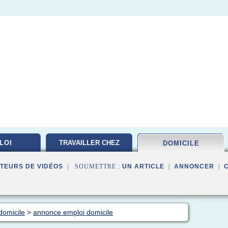
LOI
TRAVAILLER CHEZ
DOMICILE
TEURS DE VIDÉOS
| SOUMETTRE :
UN ARTICLE
|
ANNONCER
|
domicile
>
annonce emploi domicile