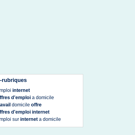
-rubriques
mploi
internet
ffres d'emploi
a
domicile
ravail
domicile
offre
ffres d'emploi internet
mploi
sur
internet
a
domicile