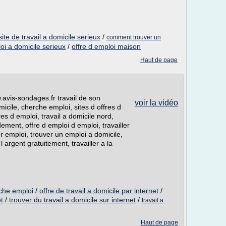
site de travail a domicile serieux
/
comment trouver un
oi a domicile serieux
/
offre d emploi maison
Haut de page
avis-sondages.fr travail de son
voir la vidéo
micile, cherche emploi, sites d offres d
es d emploi, travail a domicile nord,
dement, offre d emploi d emploi, travailler
r emploi, trouver un emploi a domicile,
l argent gratuitement, travailler a la
rche emploi
/
offre de travail a domicile par internet
/
t
/
trouver du travail a domicile sur internet
/
travail a
Haut de page