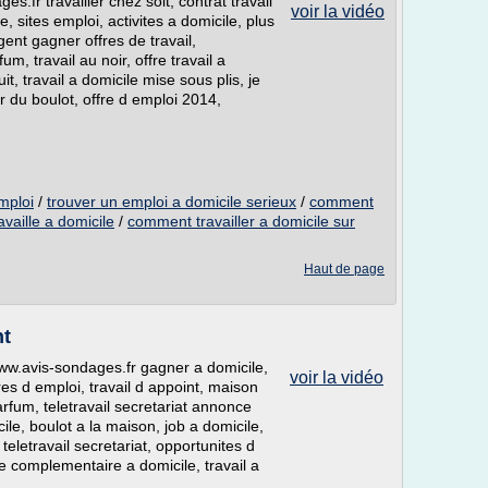
.fr travailler chez soit, contrat travail
voir la vidéo
, sites emploi, activites a domicile, plus
gent gagner offres de travail,
m, travail au noir, offre travail a
uit, travail a domicile mise sous plis, je
r du boulot, offre d emploi 2014,
emploi
/
trouver un emploi a domicile serieux
/
comment
availle a domicile
/
comment travailler a domicile sur
Haut de page
t
w.avis-sondages.fr gagner a domicile,
voir la vidéo
fres d emploi, travail d appoint, maison
arfum, teletravail secretariat annonce
cile, boulot a la maison, job a domicile,
 teletravail secretariat, opportunites d
te complementaire a domicile, travail a