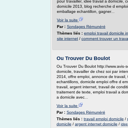
pour travailler, idee travail a domicile,
domicile 2013, blog recherche d emploi,
emballage echantillon, gagner...
Voir la suite
Par :
Sondages Rémunéré
Thèmes liés :
emploi travail domicile i
site internet
/
comment trouver un travai
Ou Trouver Du Boulot
Ou Trouver Du Boulot http://www.avis-so
domicile, travailler de chez soi par inter
2014, offre emploi, annonce de travail, 
echantillons, domicile emploi offre d e
travail, argent internet, travail de cond
traitement de texte, emploi travail a dom
a domicile avec...
Voir la suite
Par :
Sondages Rémunéré
Thèmes liés :
travail emploi domicile
/
domicile
/
argent internet domicile
/
idee