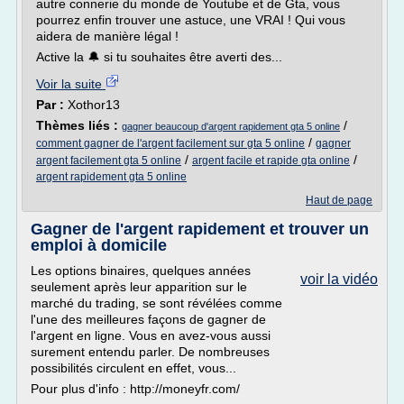
autre connerie du monde de Youtube et de Gta, vous
pourrez enfin trouver une astuce, une VRAI ! Qui vous
aidera de manière légal !
Active la 🔔 si tu souhaites être averti des...
Voir la suite
Par :
Xothor13
Thèmes liés :
/
gagner beaucoup d'argent rapidement gta 5 online
/
comment gagner de l'argent facilement sur gta 5 online
gagner
/
/
argent facilement gta 5 online
argent facile et rapide gta online
argent rapidement gta 5 online
Haut de page
Gagner de l'argent rapidement et trouver un
emploi à domicile
Les options binaires, quelques années
voir la vidéo
seulement après leur apparition sur le
marché du trading, se sont révélées comme
l'une des meilleures façons de gagner de
l'argent en ligne. Vous en avez-vous aussi
surement entendu parler. De nombreuses
possibilités circulent en effet, vous...
Pour plus d'info : http://moneyfr.com/