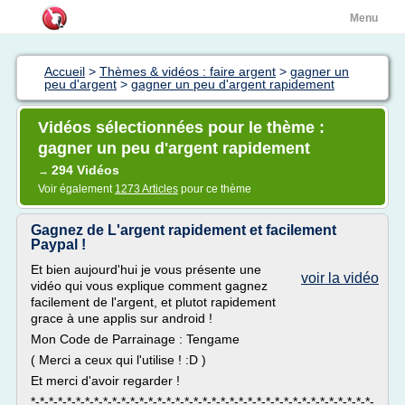
Menu
Accueil
>
Thèmes & vidéos : faire argent
>
gagner un
peu d'argent
>
gagner un peu d'argent rapidement
Vidéos sélectionnées pour le thème :
gagner un peu d'argent rapidement
294 Vidéos
→
Voir également
1273 Articles
pour ce thème
Gagnez de L'argent rapidement et facilement
Paypal !
Et bien aujourd'hui je vous présente une
voir la vidéo
vidéo qui vous explique comment gagnez
facilement de l'argent, et plutot rapidement
grace à une applis sur android !
Mon Code de Parrainage : Tengame
( Merci a ceux qui l'utilise ! :D )
Et merci d'avoir regarder !
*-*-*-*-*-*-*-*-*-*-*-*-*-*-*-*-*-*-*-*-*-*-*-*-*-*-*-*-*-*-*-*-*-*-*-*-*-*-