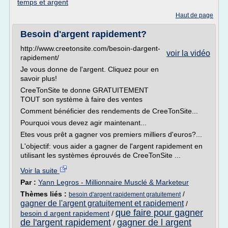
temps et argent
Haut de page
Besoin d'argent rapidement?
http://www.creetonsite.com/besoin-dargent-
voir la vidéo
rapidement/
Je vous donne de l'argent. Cliquez pour en
savoir plus!
CreeTonSite te donne GRATUITEMENT
TOUT son système à faire des ventes
Comment bénéficier des rendements de CreeTonSite...
Pourquoi vous devez agir maintenant...
Etes vous prêt a gagner vos premiers milliers d'euros?...
L'objectif: vous aider a gagner de l'argent rapidement en
utilisant les systèmes éprouvés de CreeTonSite ...
Voir la suite
Par :
Yann Legros - Millionnaire Musclé & Marketeur
Thèmes liés :
/
besoin d'argent rapidement gratuitement
gagner de l'argent gratuitement et rapidement
/
que faire pour gagner
besoin d argent rapidement
/
de l'argent rapidement
gagner de l argent
/