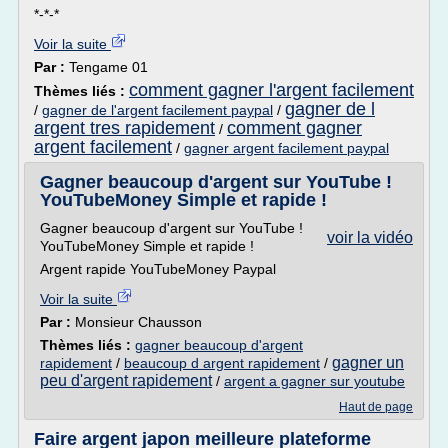
*-*-*
Voir la suite
Par :
Tengame 01
comment gagner l'argent facilement
Thèmes liés :
gagner de l
/
gagner de l'argent facilement paypal
/
argent tres rapidement
comment gagner
/
argent facilement
/
gagner argent facilement paypal
Gagner beaucoup d'argent sur YouTube !
YouTubeMoney Simple et rapide !
Gagner beaucoup d'argent sur YouTube !
voir la vidéo
YouTubeMoney Simple et rapide !
Argent rapide YouTubeMoney Paypal
Voir la suite
Par :
Monsieur Chausson
Thèmes liés :
gagner beaucoup d'argent
gagner un
rapidement
/
beaucoup d argent rapidement
/
peu d'argent rapidement
/
argent a gagner sur youtube
Haut de page
Faire argent japon meilleure plateforme