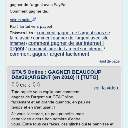
gagner de l'argent avec PayPal !
Comment gagner de...
Voir la suite
Par :
forfait vers paypal
comment gagner de l'argent sans se
Thèmes liés :
faire avoir
comment gagner de l'argent avec site
/
comment gagner de sur internet l
internet
/
argent
comment faire de l argent sur internet
/
/
comment gagner argent facilement
Haut de page
GTA 5 Online : GAGNER BEAUCOUP
D&#39;ARGENT (en 2018) !! [TUTO]
👇 👇 Clic ici 👇 👇
voir la vidéo
Tuto rapide vous expliquant comment
gagner de l'argent sur GTA Online,
facilement et en grande quantité, en peu de
temps et en s'amusant !
Je vous l'accorde, un peu putaclick mais
cette vidéo aidera bon nombre d'entre
vous. Entre tous ces fakes, ces glitchs qui te bannisse et