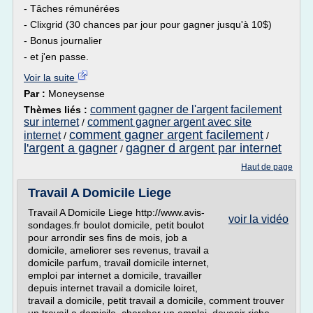
- Tâches rémunérées
- Clixgrid (30 chances par jour pour gagner jusqu'à 10$)
- Bonus journalier
- et j'en passe.
Voir la suite
Par :
Moneysense
comment gagner de l'argent facilement
Thèmes liés :
sur internet
comment gagner argent avec site
/
comment gagner argent facilement
internet
/
/
l'argent a gagner
gagner d argent par internet
/
Haut de page
Travail A Domicile Liege
Travail A Domicile Liege http://www.avis-
voir la vidéo
sondages.fr boulot domicile, petit boulot
pour arrondir ses fins de mois, job a
domicile, ameliorer ses revenus, travail a
domicile parfum, travail domicile internet,
emploi par internet a domicile, travailler
depuis internet travail a domicile loiret,
travail a domicile, petit travail a domicile, comment trouver