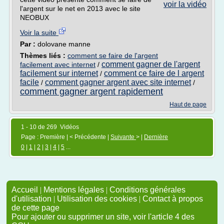
voir la vidéo
l'argent sur le net en 2013 avec le site
NEOBUX
Voir la suite
Par :
dolovane manne
Thèmes liés :
comment se faire de l'argent
comment gagner de l'argent
facilement avec internet
/
facilement sur internet
comment ce faire de l argent
/
facile
comment gagner argent avec site internet
/
/
comment gagner argent rapidement
Haut de page
1 - 10 de 269 Vidéos
Page : Première | < Précédente |
Suivante
> |
Dernière
0
|
1
|
2
|
3
|
4
|
5
...
Accueil
|
Mentions légales
|
Conditions générales
d'utilisation
|
Utilisation des cookies
|
Contact à propos
de cette page
Pour ajouter ou supprimer un site, voir l'article 4 des