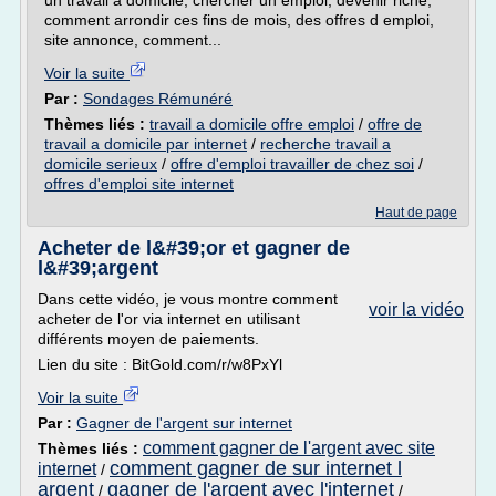
un travail a domicile, chercher un emploi, devenir riche,
comment arrondir ces fins de mois, des offres d emploi,
site annonce, comment...
Voir la suite
Par :
Sondages Rémunéré
Thèmes liés :
travail a domicile offre emploi
/
offre de
travail a domicile par internet
/
recherche travail a
domicile serieux
/
offre d'emploi travailler de chez soi
/
offres d'emploi site internet
Haut de page
Acheter de l&#39;or et gagner de
l&#39;argent
Dans cette vidéo, je vous montre comment
voir la vidéo
acheter de l'or via internet en utilisant
différents moyen de paiements.
Lien du site : BitGold.com/r/w8PxYl
Voir la suite
Par :
Gagner de l'argent sur internet
comment gagner de l'argent avec site
Thèmes liés :
comment gagner de sur internet l
internet
/
argent
gagner de l'argent avec l'internet
/
/