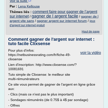
Voir la suite
Par :
Lena Kellouse
comment faire pour gagner de l'argent
Thèmes liés :
gagner de l argent facile
sur internet
/
/
gagner de l
argent vite sans
/
gagner argent sur internet forum
/
jeux
d'argent sur internet gratuit
Haut de page
Comment gagner de l'argent sur internet :
tuto facile Clixsense
Pour plus d'infos:
voir la vidéo
https://netbusinessrating.com/fr/fiche-49-
clixsense
Lien d'inscription: http://www.clixsense.com/?
10081691
Tuto simple de Clixsense: le meilleur site
multi-rémunérateurs
Ce site vous permet de gagner de l'argent en ligne grâce
aux:
- Clics (mais ce n'est pas le plus important)
- Sondages rémunérés (de 0.75$ à 4$ par sondage)
- Offres