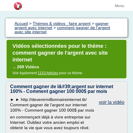
Menu
Accueil
>
Thèmes & vidéos : faire argent
>
gagner
argent avec internet
>
comment gagner de l'argent
avec site internet
Vidéos sélectionnées pour le thème :
comment gagner de l'argent avec site
internet
269 Vidéos
→
Voir également
1153 Articles
pour ce thème
Comment gagner de l&#39;argent sur internet
100% - Comment gagner 100 000$ par mois
► ► http://devenirmillionnaireinternet.tk/
voir la vidéo
Comment gagner de l'argent sur internet
100% - Comment gagner 100 000$ par mois
en commençant déjà à vivre entreprise sur
Internet. Oubliez votre ancien emploi et
obtenir la vie que vous avez toujours rêvé.