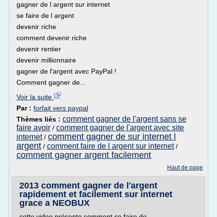
gagner de l argent sur internet
se faire de l argent
devenir riche
comment devenir riche
devenir rentier
devenir millionnaire
gagner de l'argent avec PayPal !
Comment gagner de...
Voir la suite
Par :
forfait vers paypal
comment gagner de l'argent sans se
Thèmes liés :
faire avoir
comment gagner de l'argent avec site
/
comment gagner de sur internet l
internet
/
argent
comment faire de l argent sur internet
/
/
comment gagner argent facilement
Haut de page
2013 comment gagner de l'argent
rapidement et facilement sur internet
grace a NEOBUX
cette video présente comment se faire de