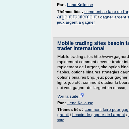
Par :
Lena Kellouse
Thèmes liés :
comment se faire de l'ar
argent facilement
/
gagner argent s
jeux argent a gagner
Mobile trading sites besoin 
trader international
Mobile trading sites http://www.gagnerd
rapidement comment devenir trader inte
rapidement de l argent, site option binai
fiables, options binaires strategies ga
options binaires bnp, jeux pour gagner
ligne, job été, comment etudier la bours
qui veut gagner de l'argent en masse,..
Voir la suite
Par :
Lena Kellouse
Thèmes liés :
comment faire pour gagn
gratuit
/
besoin de gagner de l argent
/
faire