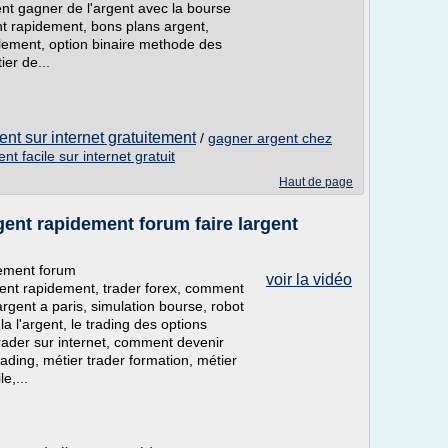
nt gagner de l'argent avec la bourse
nt rapidement, bons plans argent,
ilement, option binaire methode des
er de...
nt sur internet gratuitement
/
gagner argent chez
ent facile sur internet gratuit
Haut de page
rgent rapidement forum faire largent
dement forum
voir la vidéo
rgent rapidement, trader forex, comment
argent a paris, simulation bourse, robot
la l'argent, le trading des options
, trader sur internet, comment devenir
ading, métier trader formation, métier
le,...