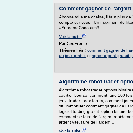
Comment gagner de l'argent, d
Abonne toi a ma chaine, il faut plus d
compte sur vous ! Un maximum de like
#SupremeConcours3
Voir la suite
Par :
SuPreme
Thèmes liés :
comment gagner de l arg
au jeux gratuit
/
gagner argent gratuit j
Algorithme robot trader opti
Algorithme robot trader options binair
courtier bourse, comment faire 100 fo
jeux, trader forex forum, comment jouer
dif, immobilier comment gagner de l ar
logiciel trading gratuit, option binaire 
comment se faire de l'argent rapidement
argent vite, faire de l'argent...
Voir la suite