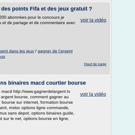
es points Fifa et des jeux gratuit ?
e 200 abonnées pour le concours je
voir la vidéo
s et de partage et de commentaire avec
ent dans les jeux
/
gagner de l'argent
eux
Haut de page
ons binaires macd courtier bourse
es macd http://www.gagnerdelargent.tv
voir la vidéo
is argent bourse, comment gagner au
 bourse sur internet, formation bourse
gent, mstsc options ligne commande,
bonus sans depot, options binaires guide,
 sur le net, options bourse en ligne,