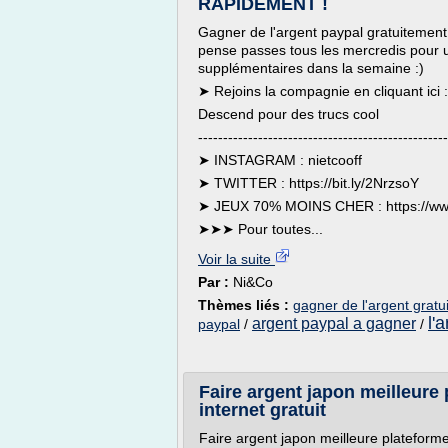
RAPIDEMENT !
Gagner de l'argent paypal gratuitement
pense passes tous les mercredis pour u
supplémentaires dans la semaine :)
➤ Rejoins la compagnie en cliquant ici 
Descend pour des trucs cool
--------------------------------------------------
➤ INSTAGRAM : nietcooff
➤ TWITTER : https://bit.ly/2NrzsoY
➤ JEUX 70% MOINS CHER : https://www
➤➤➤ Pour toutes...
Voir la suite
Par :
Ni&Co
Thèmes liés :
gagner de l'argent grat
l'
argent paypal a gagner
paypal
/
/
Faire argent japon meilleure
internet gratuit
Faire argent japon meilleure plateforme