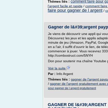
comment faire pour ga
Thèmes liés :
l'argent facile et rapide
/
comment faire 
faire pour gagner de l argent
/
c
Gagner de l&#39;argent paypa
Je viens de découvrir une appli qui vou
Découvrez les jeux et les applis adapt
minute de jeu (Amazon, PayPal, GoogleP
en a l'air, il suffit d'ouvrir le lien, de
commencer à jouer. Vous recevrez 3333
http://combostruct.com/5NYH
Don pour soutenir ma chaîne Youtube gr
Voir la suite
Par :
Info Argent
Thèmes liés :
gagner de l'argent paypa
/
gagner de l'argent gratuitement avec 
pour gagner de l argent gratuitement
GAGNER DE l&#39;ARGENT