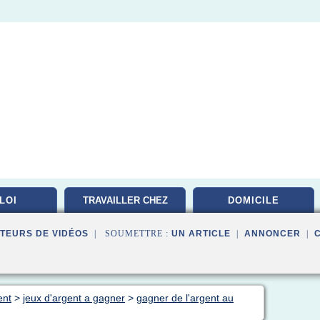
LOI
TRAVAILLER CHEZ
DOMICILE
TEURS DE VIDÉOS
| SOUMETTRE :
UN ARTICLE
|
ANNONCER
|
ent
>
jeux d'argent a gagner
>
gagner de l'argent au