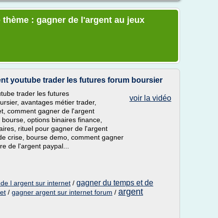
 thème : gagner de l'argent au jeux
t youtube trader les futures forum boursier
ube trader les futures
voir la vidéo
rsier, avantages métier trader,
net, comment gagner de l'argent
 bourse, options binaires finance,
aires, rituel pour gagner de l'argent
s de crise, bourse demo, comment gagner
re de l'argent paypal...
gagner du temps et de
de l argent sur internet
/
argent
et
/
gagner argent sur internet forum
/