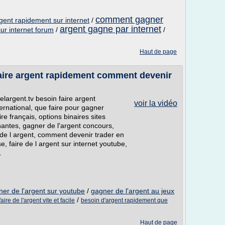
comment gagner
gent rapidement sur internet
/
argent gagne par internet
ur internet forum
/
/
Haut de page
faire argent rapidement comment devenir
elargent.tv besoin faire argent
voir la vidéo
rnational, que faire pour gagner
re français, options binaires sites
gnantes, gagner de l'argent concours,
 de l argent, comment devenir trader en
e, faire de l argent sur internet youtube,
.
er de l'argent sur youtube
/
gagner de l'argent au jeux
/
faire de l'argent vite et facile
besoin d'argent rapidement que
Haut de page