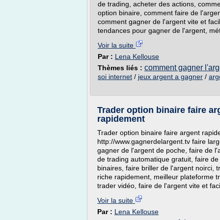
de trading, acheter des actions, comme
option binaire, comment faire de l'arge
comment gagner de l'argent vite et fac
tendances pour gagner de l'argent, méti
Voir la suite
Par :
Lena Kellouse
comment gagner l'arge
Thèmes liés :
soi internet
/
jeux argent a gagner
/
arg
Trader option binaire faire a
rapidement
Trader option binaire faire argent rapi
http://www.gagnerdelargent.tv faire la
gagner de l'argent de poche, faire de l'
de trading automatique gratuit, faire de 
binaires, faire briller de l'argent noirci
riche rapidement, meilleur plateforme tr
trader vidéo, faire de l'argent vite et faci
Voir la suite
Par :
Lena Kellouse