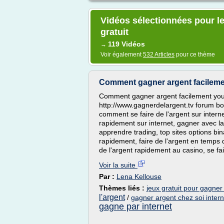
Vidéos sélectionnées pour le
gratuit
119 Vidéos
→
Voir également
532 Articles
pour ce thème
Comment gagner argent facilemen
Comment gagner argent facilement yout
http://www.gagnerdelargent.tv forum bou
comment se faire de l'argent sur inter
rapidement sur internet, gagner avec la
apprendre trading, top sites options bin
rapidement, faire de l'argent en temp
de l'argent rapidement au casino, se fai
Voir la suite
Par :
Lena Kellouse
Thèmes liés :
jeux gratuit pour gagner 
l'argent
/
gagner argent chez soi intern
gagne par internet