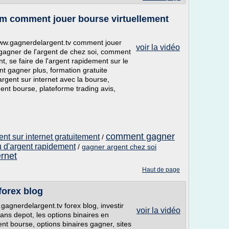
m comment jouer bourse virtuellement
www.gagnerdelargent.tv comment jouer
voir la vidéo
 gagner de l'argent de chez soi, comment
nt, se faire de l'argent rapidement sur le
t gagner plus, formation gratuite
rgent sur internet avec la bourse,
gent bourse, plateforme trading avis,
comment gagner
nt sur internet gratuitement
/
 d'argent rapidement
/
gagner argent chez soi
ernet
Haut de page
forex blog
gagnerdelargent.tv forex blog, investir
voir la vidéo
ans depot, les options binaires en
t bourse, options binaires gagner, sites