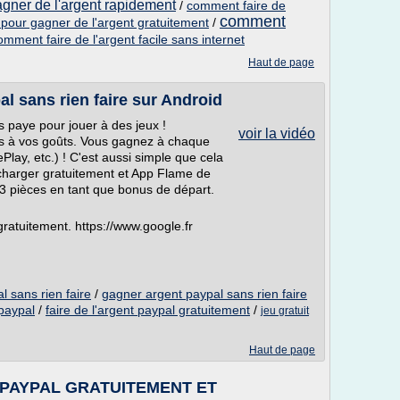
gner de l'argent rapidement
/
comment faire de
comment
pour gagner de l'argent gratuitement
/
omment faire de l'argent facile sans internet
Haut de page
l sans rien faire sur Android
s paye pour jouer à des jeux !
voir la vidéo
és à vos goûts. Vous gagnez à chaque
lay, etc.) ! C'est aussi simple que cela
 télécharger gratuitement et App Flame de
 pièces en tant que bonus de départ.
atuitement. https://www.google.fr
l sans rien faire
/
gagner argent paypal sans rien faire
paypal
/
faire de l'argent paypal gratuitement
/
jeu gratuit
Haut de page
 PAYPAL GRATUITEMENT ET