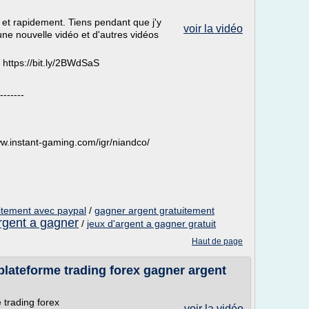
 et rapidement. Tiens pendant que j'y
voir la vidéo
ne nouvelle vidéo et d'autres vidéos
: https://bit.ly/2BWdSaS
-------
.instant-gaming.com/igr/niandco/
uitement avec paypal
/
gagner argent gratuitement
argent a gagner
/
jeux d'argent a gagner gratuit
Haut de page
 plateforme trading forex gagner argent
 trading forex
voir la vidéo