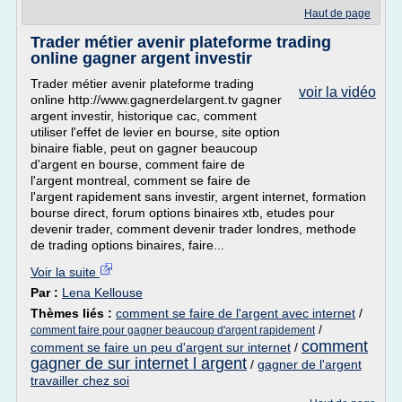
Haut de page
Trader métier avenir plateforme trading
online gagner argent investir
Trader métier avenir plateforme trading
voir la vidéo
online http://www.gagnerdelargent.tv gagner
argent investir, historique cac, comment
utiliser l'effet de levier en bourse, site option
binaire fiable, peut on gagner beaucoup
d'argent en bourse, comment faire de
l'argent montreal, comment se faire de
l'argent rapidement sans investir, argent internet, formation
bourse direct, forum options binaires xtb, etudes pour
devenir trader, comment devenir trader londres, methode
de trading options binaires, faire...
Voir la suite
Par :
Lena Kellouse
Thèmes liés :
comment se faire de l'argent avec internet
/
/
comment faire pour gagner beaucoup d'argent rapidement
comment
comment se faire un peu d'argent sur internet
/
gagner de sur internet l argent
/
gagner de l'argent
travailler chez soi