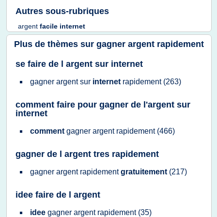
Autres sous-rubriques
argent
facile internet
Plus de thèmes sur
gagner argent rapidement
se faire de l argent sur internet
gagner argent
sur
internet
rapidement
(263)
comment faire pour gagner de l'argent sur
internet
comment
gagner argent rapidement
(466)
gagner de l argent tres rapidement
gagner argent rapidement
gratuitement
(217)
idee faire de l argent
idee
gagner argent rapidement
(35)