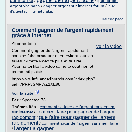
gagner de l argent facile
sur internet
/
/
gagner de l
argent vite sans
/
gagner argent sur internet forum
/
jeux
d'argent sur internet gratuit
Haut de page
Comment gagner de l'argent rapidement
grâce à internet
Abonne-toi ;)
voir la vidéo
Comment gagner de l'argent rapidement ,
sans se faire arnaquer et en évitant tout les
fakes. Si cette vidéo ta plus et ta aidé
Abonne toi like la vidéo sa ne te coût rien et
sa me fait plaisir.
http://www.influence4brands.com/index.php?
uid=7PRF3SMFWZ2XE88
Voir la suite
Par :
Spacetag 75
Thèmes liés :
comment se faire de l'argent rapidement
comment faire pour gagner de l'argent
sur internet
/
que faire pour gagner de l'argent
rapidement
/
rapidement
/
comment avoir de l'argent sans rien faire
l'argent a gagner
/