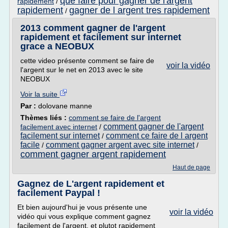
que faire pour gagner de l'argent
rapidement
/
rapidement
gagner de l argent tres rapidement
/
2013 comment gagner de l'argent
rapidement et facilement sur internet
grace a NEOBUX
cette video présente comment se faire de
voir la vidéo
l'argent sur le net en 2013 avec le site
NEOBUX
Voir la suite
Par :
dolovane manne
Thèmes liés :
comment se faire de l'argent
comment gagner de l'argent
facilement avec internet
/
facilement sur internet
comment ce faire de l argent
/
facile
comment gagner argent avec site internet
/
/
comment gagner argent rapidement
Haut de page
Gagnez de L'argent rapidement et
facilement Paypal !
Et bien aujourd'hui je vous présente une
voir la vidéo
vidéo qui vous explique comment gagnez
facilement de l'argent, et plutot rapidement