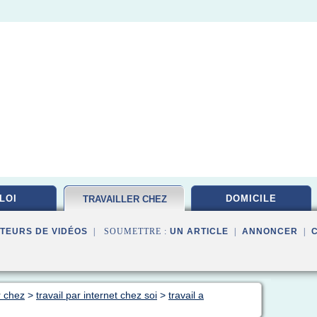
LOI
DOMICILE
TRAVAILLER CHEZ
TEURS DE VIDÉOS
| SOUMETTRE :
UN ARTICLE
|
ANNONCER
|
r chez
>
travail par internet chez soi
>
travail a