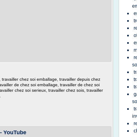
em
e
t
r
o
e
m
r
so
t
i, travailler chez soi emballage, travailler depuis chez
t
availler de chez soi emballage, travailler de chez soi
t
availler chez soi serieux, travailler chez sois, travailler
g
.
so
t
in
r
c
 - YouTube