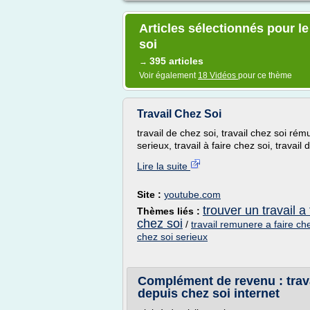
Articles sélectionnés pour le 
soi
395 articles
→
Voir également
18 Vidéos
pour ce thème
Travail Chez Soi
travail de chez soi, travail chez soi rém
serieux, travail à faire chez soi, travail 
Lire la suite
Site :
youtube.com
trouver un travail a
Thèmes liés :
chez soi
/
travail remunere a faire ch
chez soi serieux
Complément de revenu : travai
depuis chez soi internet