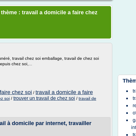
thème : travail a domicile a faire chez
unéré, travail chez soi emballage, travail de chez soi
depuis chez soi,...
Thèm
t
 faire chez soi
travail a domicile a faire
/
trouver un travail de chez soi
t
ez soi
/
/
travail de
r
o
g
l à domicile par internet, travailler
in
t