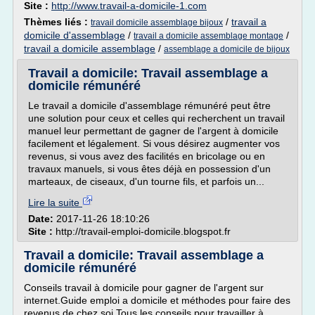
Site :
http://www.travail-a-domicile-1.com
Thèmes liés :
/
travail a
travail domicile assemblage bijoux
domicile d'assemblage
/
/
travail a domicile assemblage montage
travail a domicile assemblage
/
assemblage a domicile de bijoux
Travail a domicile: Travail assemblage a
domicile rémunéré
Le travail a domicile d'assemblage rémunéré peut être
une solution pour ceux et celles qui recherchent un travail
manuel leur permettant de gagner de l'argent à domicile
facilement et légalement. Si vous désirez augmenter vos
revenus, si vous avez des facilités en bricolage ou en
travaux manuels, si vous êtes déjà en possession d'un
marteaux, de ciseaux, d'un tourne fils, et parfois un...
Lire la suite
Date:
2017-11-26 18:10:26
Site :
http://travail-emploi-domicile.blogspot.fr
Travail a domicile: Travail assemblage a
domicile rémunéré
Conseils travail à domicile pour gagner de l'argent sur
internet.Guide emploi a domicile et méthodes pour faire des
revenus de chez soi.Tous les conseils pour travailler à