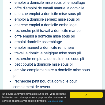
emploi a domicile mise sous pli emballage
offre d'emploi de travail manuel a domicile
cherche emploi a domicile mise sous pli
emploi a domicile serieux mise sous pli
cherche emploi a domicile emballage
recherche petit travail a domicile manuel
offre emploi a domicile mise sous pli
emploi domicile assemblage
emploi manuel a domicile remunere
travail a domicile belgique mise sous pli
recherche emploi a domicile mise sous pli
petit boulot a domicile mise sous pli
activite complementaire a domicile mise sous
pli
recherche petit boulot a domicile pour
complement de revenu
revenu complementaire a domicile mise sous
En poursuivant votre navigation sur ce site, vous acceptez
X
l'utilisation de cookies pour vous proposer des contenus et
pli
services adaptés à vos centres d'intérêts.
En savoir plus