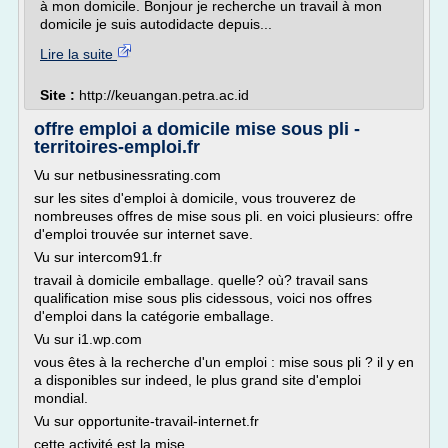
à mon domicile. Bonjour je recherche un travail à mon
domicile je suis autodidacte depuis...
Lire la suite
Site :
http://keuangan.petra.ac.id
offre emploi a domicile mise sous pli -
territoires-emploi.fr
Vu sur netbusinessrating.com
sur les sites d'emploi à domicile, vous trouverez de
nombreuses offres de mise sous pli. en voici plusieurs: offre
d'emploi trouvée sur internet save.
Vu sur intercom91.fr
travail à domicile emballage. quelle? où? travail sans
qualification mise sous plis cidessous, voici nos offres
d'emploi dans la catégorie emballage.
Vu sur i1.wp.com
vous êtes à la recherche d'un emploi : mise sous pli ? il y en
a disponibles sur indeed, le plus grand site d'emploi
mondial.
Vu sur opportunite-travail-internet.fr
cette activité est la mise...