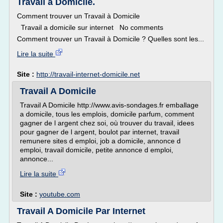
Travail a Domicile.
Comment trouver un Travail à Domicile
Travail a domicile sur internet No comments
Comment trouver un Travail à Domicile ? Quelles sont les...
Lire la suite
Site :
http://travail-internet-domicile.net
Travail A Domicile
Travail A Domicile http://www.avis-sondages.fr emballage
a domicile, tous les emplois, domicile parfum, comment
gagner de l argent chez soi, où trouver du travail, idees
pour gagner de l argent, boulot par internet, travail
remunere sites d emploi, job a domicile, annonce d
emploi, travail domicile, petite annonce d emploi,
annonce...
Lire la suite
Site :
youtube.com
Travail A Domicile Par Internet