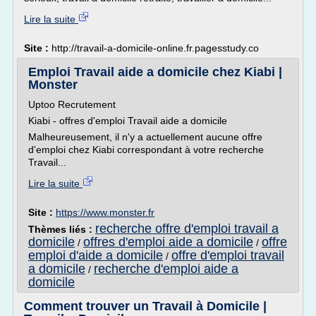
Lire la suite
Site :
http://travail-a-domicile-online.fr.pagesstudy.co
Emploi Travail aide a domicile chez Kiabi |
Monster
Uptoo Recrutement
Kiabi - offres d'emploi Travail aide a domicile
Malheureusement, il n'y a actuellement aucune offre
d'emploi chez Kiabi correspondant à votre recherche
Travail...
Lire la suite
Site :
https://www.monster.fr
recherche offre d'emploi travail a
Thèmes liés :
domicile
offres d'emploi aide a domicile
offre
/
/
emploi d'aide a domicile
offre d'emploi travail
/
a domicile
recherche d'emploi aide a
/
domicile
Comment trouver un Travail à Domicile |