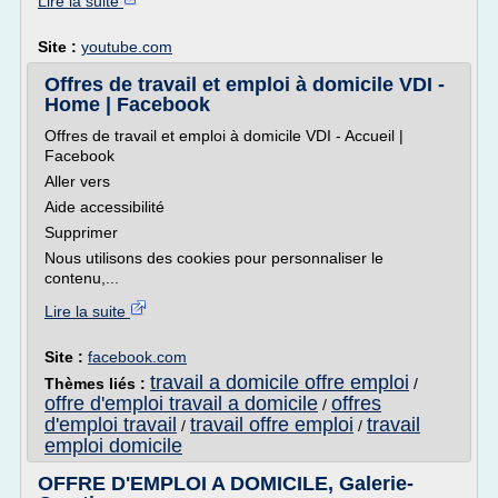
Lire la suite
Site :
youtube.com
Offres de travail et emploi à domicile VDI -
Home | Facebook
Offres de travail et emploi à domicile VDI - Accueil |
Facebook
Aller vers
Aide accessibilité
Supprimer
Nous utilisons des cookies pour personnaliser le
contenu,...
Lire la suite
Site :
facebook.com
travail a domicile offre emploi
Thèmes liés :
/
offre d'emploi travail a domicile
offres
/
d'emploi travail
travail offre emploi
travail
/
/
emploi domicile
OFFRE D'EMPLOI A DOMICILE, Galerie-