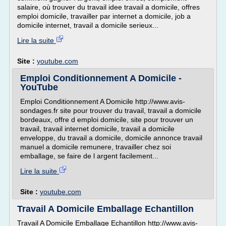
salaire, où trouver du travail idee travail a domicile, offres
emploi domicile, travailler par internet a domicile, job a
domicile internet, travail a domicile serieux...
Lire la suite
Site :
youtube.com
Emploi Conditionnement A Domicile -
YouTube
Emploi Conditionnement A Domicile http://www.avis-
sondages.fr site pour trouver du travail, travail a domicile
bordeaux, offre d emploi domicile, site pour trouver un
travail, travail internet domicile, travail a domicile
enveloppe, du travail a domicile, domicile annonce travail
manuel a domicile remunere, travailler chez soi
emballage, se faire de l argent facilement...
Lire la suite
Site :
youtube.com
Travail A Domicile Emballage Echantillon
Travail A Domicile Emballage Echantillon http://www.avis-