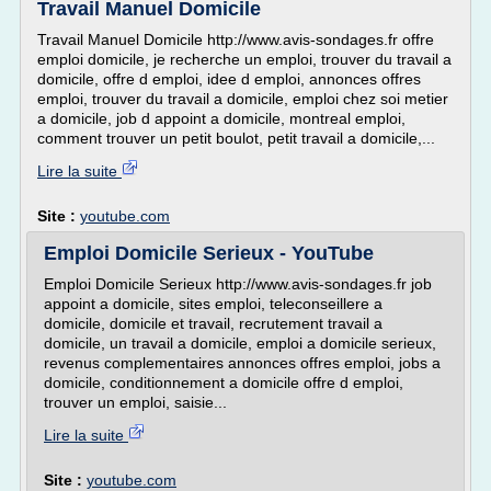
Travail Manuel Domicile
Travail Manuel Domicile http://www.avis-sondages.fr offre
emploi domicile, je recherche un emploi, trouver du travail a
domicile, offre d emploi, idee d emploi, annonces offres
emploi, trouver du travail a domicile, emploi chez soi metier
a domicile, job d appoint a domicile, montreal emploi,
comment trouver un petit boulot, petit travail a domicile,...
Lire la suite
Site :
youtube.com
Emploi Domicile Serieux - YouTube
Emploi Domicile Serieux http://www.avis-sondages.fr job
appoint a domicile, sites emploi, teleconseillere a
domicile, domicile et travail, recrutement travail a
domicile, un travail a domicile, emploi a domicile serieux,
revenus complementaires annonces offres emploi, jobs a
domicile, conditionnement a domicile offre d emploi,
trouver un emploi, saisie...
Lire la suite
Site :
youtube.com