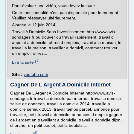
Pour évaluer une vidéo, vous devez la louer.
Cette fonctionnalité n'est pas disponible pour le moment.
Veuillez réessayer ultérieurement.
Ajoutée le 12 juin 2014
Travail A Domicile Sans Investissement http://www.avis-
sondages.fr ou trouver du travail rapidement, travail d
appoint a domicile, offres d emplois, travail a la maison, le
travail a la maison, travailler a domicil, comment trouver
un emploi, offres...
Lire la suite
Site :
youtube.com
Gagner De L Argent A Domicile Internet
Gagner De L Argent A Domicile Internet http://www.avis-
sondages.fr travail a domicile par internet, travail a domicile
saisie de donnees, travail a domicile 2014, travaille a
domicile serieux 2013, travail temps partiel, annonce pour
travailler, petit travail a domicile, annonces d emploi gagner
de l argent en travaillant a domicile, travail a domicile dijon,
chercher un petit boulot, petits boulots,...