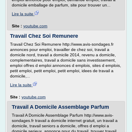
domicile emballage de parfum, site pour trouver un...
Lire la suite
Site :
youtube.com
Travail Chez Soi Remunere
Travail Chez Soi Remunere http://www.avis-sondages.fr
annonces pour emploi, travailler de chez soi, travail a
domicile nord, travail a domicile 2014, revenu a domicile,
complementaires, travail a domicile sans investissement,
emploi offres d emploi annonces d emplois, sites d emplois,
petit emploi, petit emploi, petit emploi, idees de travail a
domicile,...
Lire la suite
Site :
youtube.com
Travail A Domicile Assemblage Parfum
Travail A Domicile Assemblage Parfum http://www.avis-
sondages.fr travail a domicile internet gratuit, un travail a
domicile, travail seniors a domicile, offres d emploi a
domicile serieux, annonce pour du travail, trouver travail,