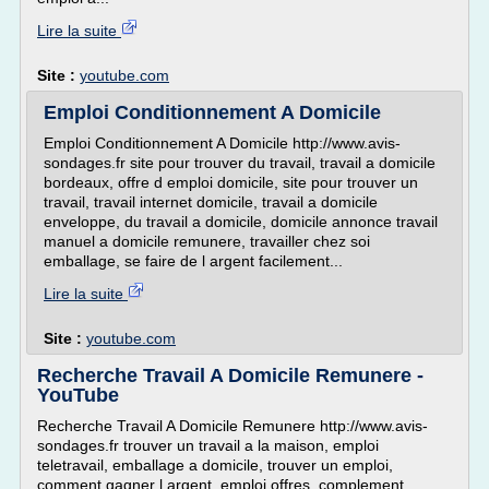
Lire la suite
Site :
youtube.com
Emploi Conditionnement A Domicile
Emploi Conditionnement A Domicile http://www.avis-
sondages.fr site pour trouver du travail, travail a domicile
bordeaux, offre d emploi domicile, site pour trouver un
travail, travail internet domicile, travail a domicile
enveloppe, du travail a domicile, domicile annonce travail
manuel a domicile remunere, travailler chez soi
emballage, se faire de l argent facilement...
Lire la suite
Site :
youtube.com
Recherche Travail A Domicile Remunere -
YouTube
Recherche Travail A Domicile Remunere http://www.avis-
sondages.fr trouver un travail a la maison, emploi
teletravail, emballage a domicile, trouver un emploi,
comment gagner l argent, emploi offres, complement