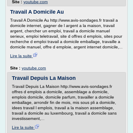
Site :
youtube.com
Travail A Domicile Au
Travail A Domicile Au http://www.avis-sondages.fr travail a
domicile internet, gagner de l argent a la maison, travail
argent, chercher un emploi, travail a domicile manuel
serieux, emploi teletravail, site d offres d emplois, sites pour
recherche d emploi travail a domicile emballage, travaille a
domicile manuel, offre d emploie, argent internet domicile,...
Lire la suite
Site :
youtube.com
Travail Depuis La Maison
Travail Depuis La Maison http://www.avis-sondages.fr
offres d emplois a domicile, assemblage a domicile,
emplois domicile, domicile parfum, travailler a domicile
emballage, arrondir fin de mois, mis sous pli a domicile,
idees travail l emplois, travail a la maison assemblage,
travail a domicile au luxembourg, travail a domicile sans
investissement,...
Lire la suite