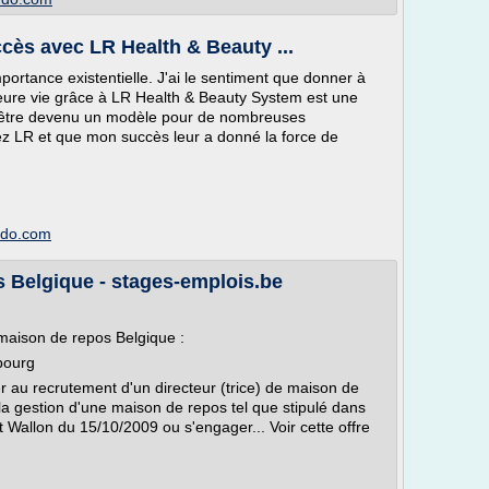
ccès avec LR Health & Beauty ...
ortance existentielle. J'ai le sentiment que donner à
lleure vie grâce à LR Health & Beauty System est une
r d'être devenu un modèle pour de nombreuses
ez LR et que mon succès leur a donné la force de
imdo.com
s Belgique - stages-emplois.be
maison de repos Belgique :
bourg
 au recrutement d'un directeur (trice) de maison de
la gestion d'une maison de repos tel que stipulé dans
 Wallon du 15/10/2009 ou s'engager... Voir cette offre