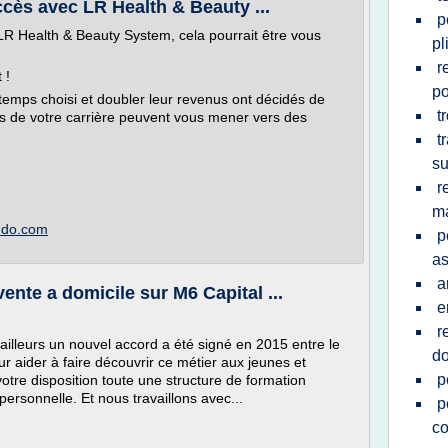
ccès avec LR Health & Beauty ...
p
LR Health & Beauty System, cela pourrait être vous
pl
r
 !
po
temps choisi et doubler leur revenus ont décidés de
t
ns de votre carrière peuvent vous mener vers des
t
su
r
m
imdo.com
p
a
a
nte a domicile sur M6 Capital ...
e
r
d'ailleurs un nouvel accord a été signé en 2015 entre le
do
r aider à faire découvrir ce métier aux jeunes et
p
tre disposition toute une structure de formation
ersonnelle. Et nous travaillons avec...
p
c