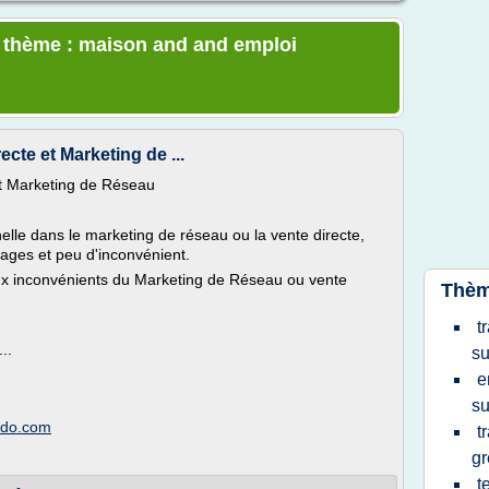
e thème : maison and and emploi
cte et Marketing de ...
et Marketing de Réseau
elle dans le marketing de réseau ou la vente directe,
ges et peu d'inconvénient.
aux inconvénients du Marketing de Réseau ou vente
Thèm
t
..
su
e
su
imdo.com
t
gr
t