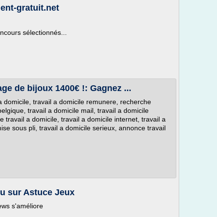
t-gratuit.net
ncours sélectionnés...
ge de bijoux 1400€ !: Gagnez ...
l a domicile, travail a domicile remunere, recherche
belgique, travail a domicile mail, travail a domicile
e travail a domicile, travail a domicile internet, travail a
ise sous pli, travail a domicile serieux, annonce travail
eu sur Astuce Jeux
ews s'améliore