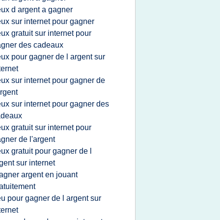
eux d argent a gagner
eux sur internet pour gagner
eux gratuit sur internet pour
agner des cadeaux
eux pour gagner de l argent sur
ternet
eux sur internet pour gagner de
argent
eux sur internet pour gagner des
adeaux
eux gratuit sur internet pour
gner de l'argent
eux gratuit pour gagner de l
gent sur internet
agner argent en jouant
atuitement
eu pour gagner de l argent sur
ternet