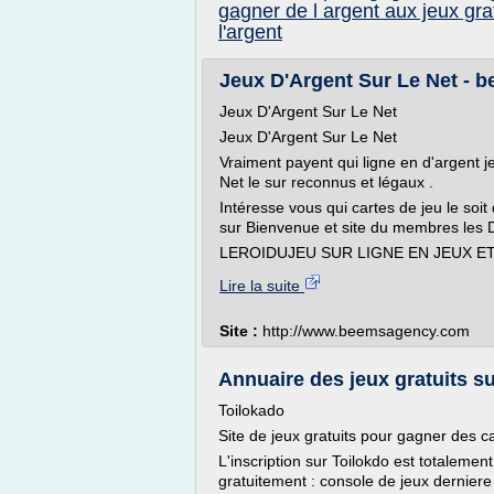
gagner de l argent aux jeux gr
l'argent
Jeux D'Argent Sur Le Net -
Jeux D'Argent Sur Le Net
Jeux D'Argent Sur Le Net
Vraiment payent qui ligne en d'argent j
Net le sur reconnus et légaux .
Intéresse vous qui cartes de jeu le soi
sur Bienvenue et site du membres les Déf
LEROIDUJEU SUR LIGNE EN JEUX ET 
Lire la suite
Site :
http://www.beemsagency.com
Annuaire des jeux gratuits sur
Toilokado
Site de jeux gratuits pour gagner des c
L'inscription sur Toilokdo est totaleme
gratuitement : console de jeux derniere