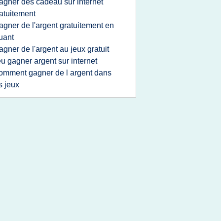
agner des cadeau sur internet
atuitement
agner de l'argent gratuitement en
uant
agner de l'argent au jeux gratuit
eu gagner argent sur internet
omment gagner de l argent dans
s jeux