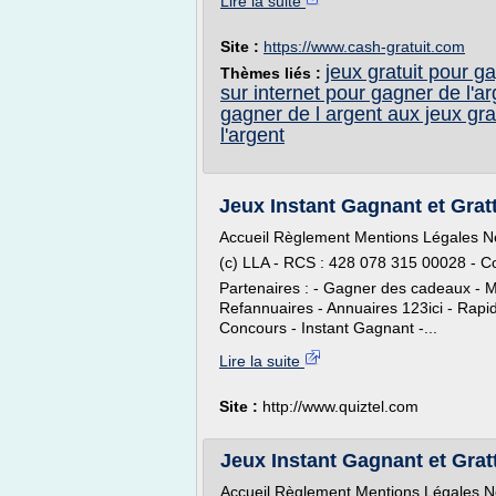
Lire la suite
Site :
https://www.cash-gratuit.com
jeux gratuit pour ga
Thèmes liés :
sur internet pour gagner de l'ar
gagner de l argent aux jeux gr
l'argent
Jeux Instant Gagnant et Gratt
Accueil Règlement Mentions Légales N
(c) LLA - RCS : 428 078 315 00028 - C
Partenaires : - Gagner des cadeaux - Me
Refannuaires - Annuaires 123ici - Rapi
Concours - Instant Gagnant -...
Lire la suite
Site :
http://www.quiztel.com
Jeux Instant Gagnant et Gratt
Accueil Règlement Mentions Légales 