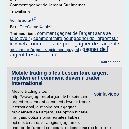
Comment gagner de l'argent Sur Internet
Travailler à...
Voir la suite
Par :
TheGamerXable
comment gagner de l'argent sans se
Thèmes liés :
faire avoir
comment faire pour gagner de l'argent sur
/
comment faire pour gagner de l argent
internet
/
/
gagner de l
se faire de l'argent rapidement paypal
/
argent tres rapidement
Haut de page
Mobile trading sites besoin faire argent
rapidement comment devenir trader
international
Mobile trading sites
voir la vidéo
http://www.gagnerdelargent.tv besoin faire
argent rapidement comment devenir trader
international, que faire pour gagner
rapidement de l argent, site option binaire
français, options binaires sites fiables,
options binaires strategies gagnantes,
gagner de l'argent concours, options binaires bnp, jeux