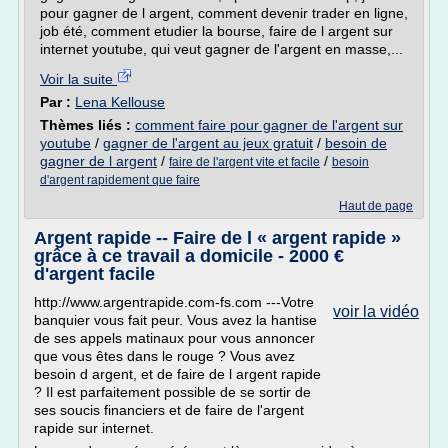
pour gagner de l argent, comment devenir trader en ligne,
job été, comment etudier la bourse, faire de l argent sur
internet youtube, qui veut gagner de l'argent en masse,...
Voir la suite
Par :
Lena Kellouse
Thèmes liés :
comment faire pour gagner de l'argent sur
youtube
/
gagner de l'argent au jeux gratuit
/
besoin de
gagner de l argent
/
/
faire de l'argent vite et facile
besoin
d'argent rapidement que faire
Haut de page
Argent rapide -- Faire de l « argent rapide »
grâce à ce travail a domicile - 2000 €
d'argent facile
http://www.argentrapide.com-fs.com ---Votre
voir la vidéo
banquier vous fait peur. Vous avez la hantise
de ses appels matinaux pour vous annoncer
que vous êtes dans le rouge ? Vous avez
besoin d argent, et de faire de l argent rapide
? Il est parfaitement possible de se sortir de
ses soucis financiers et de faire de l'argent
rapide sur internet.