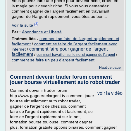
Vous pouvez faire une prière pour devenir riche, croire en
la magie pour devenir riche. Si vous vous demandez
comment gagner de l argent facilement en travaillant,
gagner de l4argent rapidement, vous êtes au bon...
Voir la suite
Par :
Abondance et Liberté
Thèmes liés :
comment se faire de l'argent rapidement et
facilement
/
comment se faire de l'argent facilement avec
comment faire pour gagner de l'argent
internet
/
facilement
/
/
comment travailler sur le net et gagner de l'argent
comment se faire un peu d'argent facilement
Haut de page
Comment devenir trader forum comment
jouer bourse virtuellement auto robot trader
Comment devenir trader forum
voir la vidéo
http://www.gagnerdelargent.tv comment jouer
bourse virtuellement auto robot trader,
gagner de l'argent de chez soi, comment
faire de l'argent rapidement et facilement, se
faire de l'argent rapidement sur le net,
formation bourse toulouse, comment gagner
plus, formation gratuite options binaires, comment gagner