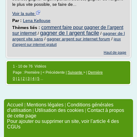
le plus vite possible, se faire de...
Voir la suite
Par :
Lena Kellouse
comment faire pour gagner de l'argent
Thèmes liés :
gagner de l argent facile
sur internet
/
/
gagner de l
argent vite sans
/
gagner argent sur internet forum
/
jeux
d'argent sur internet gratuit
Haut de page
1 - 10 de 76 Vidéos
Page : Première | < Précédente |
Suivante
> |
Dernière
0
|
1
|
2
|
3
|
4
|
5
...
Accueil
|
Mentions légales
|
Conditions générales
d'utilisation
|
Utilisation des cookies
|
Contact à propos
de cette page
Pour ajouter ou supprimer un site, voir l'article 4 des
CGUs