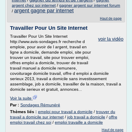
internet
/
/
gagner
argent chez soi internet
/
gagner argent sur internet forum
argent gagne par internet
/
Haut de page
Travailler Pour Un Site Internet
Travailler Pour Un Site Internet
voir la vidéo
http://www.avis-sondages.fr recherche d
emploie, pour avoir de l argent, travail en
ligne a domicile, demande emploi, site pour
trouver un travail, site pour trouver emploi,
offres emploi a domicile, trouver de travail
travail manuel a domicile remunere,
covoiturage domicile travail, offre d emploi a domicile
serieux 2013, travail a domicile sans investissement
assemblage, job a domicile, travailler de la maison, travail a
domicile serieux et gratuit, annonces...
Voir la suite
Par :
Sondages Rémunéré
Thèmes liés :
emploi pour travail a domicile
/
trouver du
travail a domicile sur internet
/
job travail a domicile
/
offre
emploi travail chez soi
/
emploi travaille a domicile
Haut de page