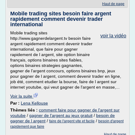
Haut de page
Mobile trading sites besoin faire argent
rapidement comment devenir trader
international
Mobile trading sites
voir la vidéo
http://www.gagnerdelargent.tv besoin faire
argent rapidement comment devenir trader
international, que faire pour gagner
rapidement de l argent, site option binaire
français, options binaires sites fiables,
options binaires strategies gagnantes,
gagner de l'argent concours, options binaires bnp, jeux
pour gagner de l argent, comment devenir trader en ligne,
job été, comment etudier la bourse, faire de l argent sur
internet youtube, qui veut gagner de l'argent en masse,...
Voir la suite
Par :
Lena Kellouse
Thèmes liés :
comment faire pour gagner de l'argent sur
youtube
/
gagner de l'argent au jeux gratuit
/
besoin de
gagner de l argent
/
/
faire de l'argent vite et facile
besoin d'argent
rapidement que faire
Haut de page