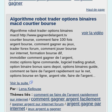
gagner
Haut de page
Algorithme robot trader options binaires
macd courtier bourse
Algorithme robot trader options binaires
voir la vidéo
macd http://www.gagnerdelargent.tv
courtier bourse, comment faire 100 fois
argent bourse, comment gagner au jeux,
trader forex forum, comment jouer bourse
sur internet, formation bourse dif,
immobilier comment gagner de l argent,
mstsc options ligne commande, logiciel trading gratuit,
option binaire bonus sans depot, options binaires guide,
comment se faire de l'argent rapidement sur le net,
options bourse en ligne, argent vite, faire de l'argent...
Voir la suite
Par :
Lena Kellouse
Thèmes liés :
comment se faire de l'argent rapidement
comment gagner argent facilement
sur internet
/
argent gagne par
/
gagner argent sur internet forum
/
internet
/
jeux argent a gagner