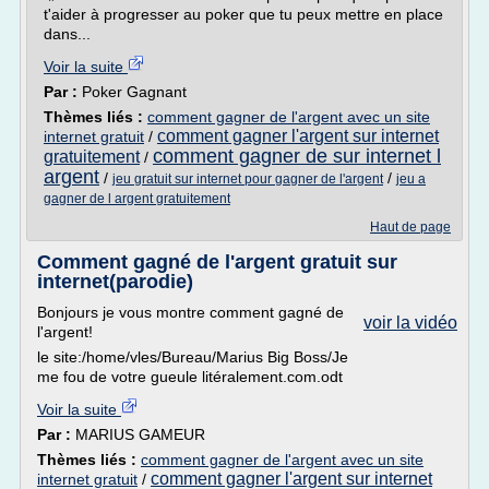
t'aider à progresser au poker que tu peux mettre en place
dans...
Voir la suite
Par :
Poker Gagnant
Thèmes liés :
comment gagner de l'argent avec un site
comment gagner l'argent sur internet
internet gratuit
/
comment gagner de sur internet l
gratuitement
/
argent
/
/
jeu gratuit sur internet pour gagner de l'argent
jeu a
gagner de l argent gratuitement
Haut de page
Comment gagné de l'argent gratuit sur
internet(parodie)
Bonjours je vous montre comment gagné de
voir la vidéo
l'argent!
le site:/home/vles/Bureau/Marius Big Boss/Je
me fou de votre gueule litéralement.com.odt
Voir la suite
Par :
MARIUS GAMEUR
Thèmes liés :
comment gagner de l'argent avec un site
comment gagner l'argent sur internet
internet gratuit
/