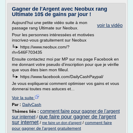
Gagner de l'Argent avec Neobux rang
Ultimate 10$ de gains par jour !
Aujourd'hui une petite vidéo suite à mon
voir la vidéo
passage rang Ultimate sur Neobux.
Pour les personnes intéressées et motivées
inscrivez-vous gratuitement sur Neobux
╚► https://www.neobux.com/?
rh=546F703435
Ensuite contactez moi par MP sur ma page Facebook en
me donnant votre pseudo d'inscription pour que je vérifie
que vous êtes bien mon filleul.
╚► https://www.facebook.com/DailyCashPaypal/
Je vous expliquerai comment optimiser vos gains et vous
donnerai toutes mes astuces et...
Voir la suite
Par :
DailyCash
comment faire pour gagner de l'argent
Thèmes liés :
que faire pour gagner de l'argent
sur internet
/
sur internet
/
/
comment faire
me faire un don d'argent
pour gagner de l'argent gratuitement