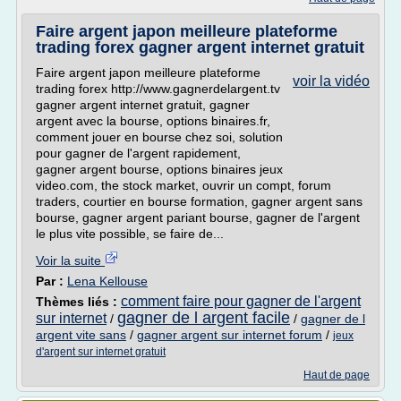
Faire argent japon meilleure plateforme
trading forex gagner argent internet gratuit
Faire argent japon meilleure plateforme
voir la vidéo
trading forex http://www.gagnerdelargent.tv
gagner argent internet gratuit, gagner
argent avec la bourse, options binaires.fr,
comment jouer en bourse chez soi, solution
pour gagner de l'argent rapidement,
gagner argent bourse, options binaires jeux
video.com, the stock market, ouvrir un compt, forum
traders, courtier en bourse formation, gagner argent sans
bourse, gagner argent pariant bourse, gagner de l'argent
le plus vite possible, se faire de...
Voir la suite
Par :
Lena Kellouse
comment faire pour gagner de l'argent
Thèmes liés :
gagner de l argent facile
sur internet
/
/
gagner de l
argent vite sans
/
gagner argent sur internet forum
/
jeux
d'argent sur internet gratuit
Haut de page