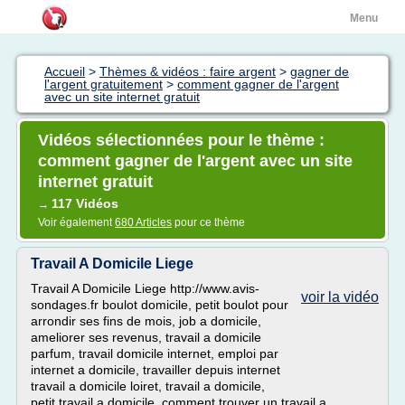
Menu
Accueil
>
Thèmes & vidéos : faire argent
>
gagner de
l'argent gratuitement
>
comment gagner de l'argent
avec un site internet gratuit
Vidéos sélectionnées pour le thème :
comment gagner de l'argent avec un site
internet gratuit
117 Vidéos
→
Voir également
680 Articles
pour ce thème
Travail A Domicile Liege
Travail A Domicile Liege http://www.avis-
voir la vidéo
sondages.fr boulot domicile, petit boulot pour
arrondir ses fins de mois, job a domicile,
ameliorer ses revenus, travail a domicile
parfum, travail domicile internet, emploi par
internet a domicile, travailler depuis internet
travail a domicile loiret, travail a domicile,
petit travail a domicile, comment trouver un travail a