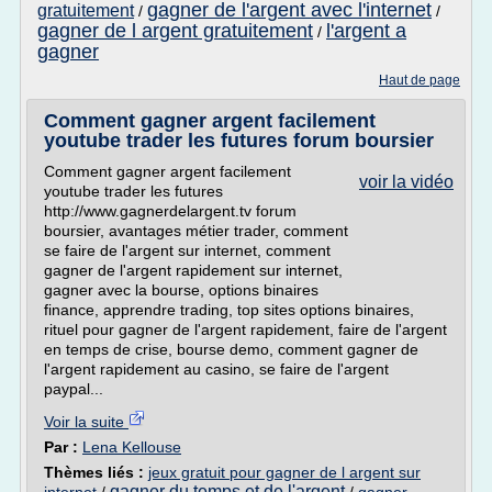
gagner de l'argent avec l'internet
gratuitement
/
/
gagner de l argent gratuitement
l'argent a
/
gagner
Haut de page
Comment gagner argent facilement
youtube trader les futures forum boursier
Comment gagner argent facilement
voir la vidéo
youtube trader les futures
http://www.gagnerdelargent.tv forum
boursier, avantages métier trader, comment
se faire de l'argent sur internet, comment
gagner de l'argent rapidement sur internet,
gagner avec la bourse, options binaires
finance, apprendre trading, top sites options binaires,
rituel pour gagner de l'argent rapidement, faire de l'argent
en temps de crise, bourse demo, comment gagner de
l'argent rapidement au casino, se faire de l'argent
paypal...
Voir la suite
Par :
Lena Kellouse
Thèmes liés :
jeux gratuit pour gagner de l argent sur
gagner du temps et de l'argent